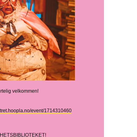
ertelig velkommen!
eatret.hoopla.no/event/1714310460
EVIGHETSBIBLIOTEKET!