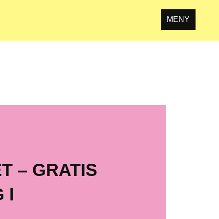
MENY
T – GRATIS
 I