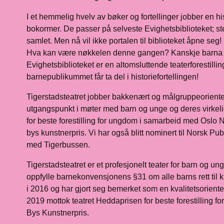
I et hemmelig hvelv av bøker og fortellinger jobber en h
bokormer. De passer på selveste Evighetsbiblioteket; ste
samlet. Men nå vil ikke portalen til biblioteket åpne seg!
Hva kan være nøkkelen denne gangen? Kanskje barna 
Evighetsbiblioteket er en altomsluttende teaterforestillin
barnepublikummet får ta del i historiefortellingen!
Tigerstadsteatret jobber bakkenært og målgruppeorientert.
utgangspunkt i møter med barn og unge og deres virkeli
for beste forestilling for ungdom i samarbeid med Oslo Ny
bys kunstnerpris. Vi har også blitt nominert til Norsk Pub
med Tigerbussen.
Tigerstadsteatret er et profesjonelt teater for barn og ung
oppfylle barnekonvensjonens §31 om alle barns rett til ku
i 2016 og har gjort seg bemerket som en kvalitetsorientert
2019 mottok teatret Heddaprisen for beste forestilling 
Bys Kunstnerpris.