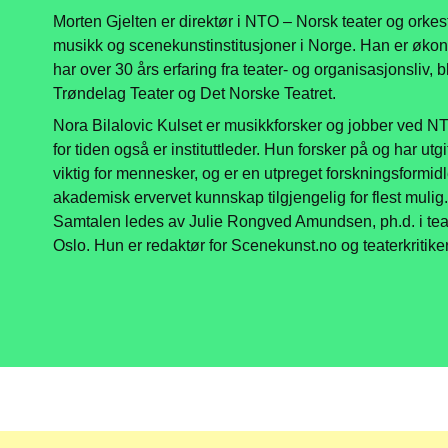
Morten Gjelten er direktør i NTO – Norsk teater og orkes
musikk og scenekunstinstitusjoner i Norge. Han er øk
har over 30 års erfaring fra teater- og organisasjonsliv, 
Trøndelag Teater og Det Norske Teatret.
Nora Bilalovic Kulset er musikkforsker og jobber ved NTN
for tiden også er instituttleder. Hun forsker på og har utg
viktig for mennesker, og er en utpreget forskningsformid
akademisk ervervet kunnskap tilgjengelig for flest mulig
Samtalen ledes av Julie Rongved Amundsen, ph.d. i teate
Oslo. Hun er redaktør for Scenekunst.no og teaterkritik