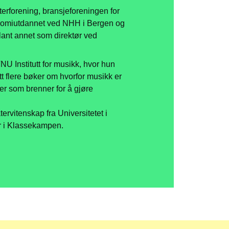
terforening, bransjeforeningen for
onomiutdannet ved NHH i Bergen og
blant annet som direktør ved
U Institutt for musikk, hvor hun
itt flere bøker om hvorfor musikk er
ler som brenner for å gjøre
.
rvitenskap fra Universitetet i
er i Klassekampen.