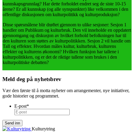
kunnskapsgrunnlag? Har dette forholdet endret seg de siste 10-15
årene? Er all kunnskap (og alle synspunkter) like velkommen i den
offentlige diskusjonen om kulturpolitikk og kulturproduksjon?
Disse spørsmålene blir drøftet gjennom to ulike sesjoner: Sesjon 1
handler om Publikum og kulturbruk. Den vil inneholde en oppdatert
gjennomgang og diskusjon av hvilket forhold befolkningen har til
den kulturen som støttes av kulturpolitikken. Sesjon 2 vil handle om
Tall og effekter. Hvordan måles kultur, kulturbruk, kulturens
effekter og kulturens økonomi? Hvilken funksjon har tallene i
kulturpolitikken, og er det de riktige tallene som brukes i den
kulturpolitiske debatten?
Meld deg på nyhetsbrev
Vær den første til å motta nyheter om arrangementer, nye initiativer,
gode historier og programmet.
E-post
*
Kulturytring