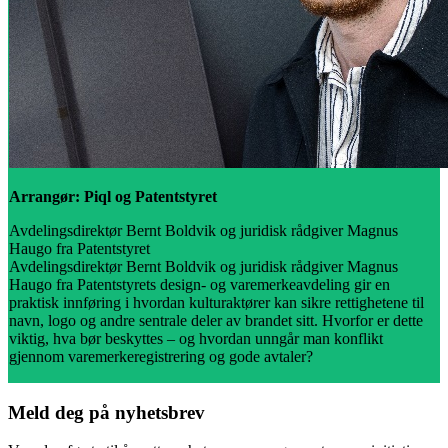
Arrangør: Piql og Patentstyret
Avdelingsdirektør Bernt Boldvik og juridisk rådgiver Magnus
Haugo fra Patentstyret
Avdelingsdirektør Bernt Boldvik og juridisk rådgiver Magnus
Haugo fra Patentstyrets design- og varemerkeavdeling gir en
praktisk innføring i hvordan kulturaktører kan sikre rettighetene til
navn, logo og andre sentrale deler av brandet sitt. Hvorfor er dette
viktig, hva bør beskyttes – og hvordan unngår man konflikt
gjennom varemerkeregistrering og gode avtaler?
Meld deg på nyhetsbrev