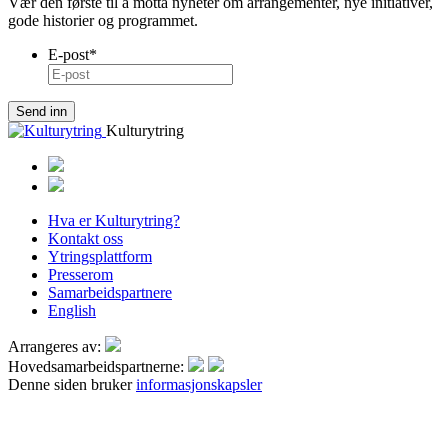
Vær den første til å motta nyheter om arrangementer, nye initiativer,
gode historier og programmet.
E-post
*
Kulturytring
Hva er Kulturytring?
Kontakt oss
Ytringsplattform
Presserom
Samarbeidspartnere
English
Arrangeres av:
Hovedsamarbeidspartnerne:
Denne siden bruker
informasjonskapsler