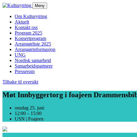
Skip
Meny
to
content
Om Kulturytring
Aktuelt
Kontakt oss
Program 2025
Konsertprogram
Arrangørliste 2025
Arrangørinformasjon
UNG
Nordisk samarbeid
Samarbeidspartnere
Presserom
Tilbake til oversikt
Møt Innbyggertorg i foajeen Drammensbib
onsdag 25. juni
12:00 – 15:00
USN | Foajeen