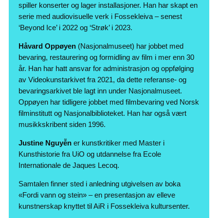
spiller konserter og lager installasjoner. Han har skapt en
serie med audiovisuelle verk i Fossekleiva – senest
‘Beyond Ice’ i 2022 og ‘Strøk’ i 2023.
Håvard Oppøyen
(Nasjonalmuseet) har jobbet med
bevaring, restaurering og formidling av film i mer enn 30
år. Han har hatt ansvar for administrasjon og oppfølging
av Videokunstarkivet fra 2021, da dette referanse- og
bevaringsarkivet ble lagt inn under Nasjonalmuseet.
Oppøyen har tidligere jobbet med filmbevaring ved Norsk
filminstitutt og Nasjonalbiblioteket. Han har også vært
musikkskribent siden 1996.
Justine Nguyễn
er kunstkritiker med Master i
Kunsthistorie fra UiO og utdannelse fra Ecole
Internationale de Jaques Lecoq.
Samtalen finner sted i anledning utgivelsen av boka
«Fordi vann og stein» – en presentasjon av elleve
kunstnerskap knyttet til AiR i Fossekleiva kultursenter.