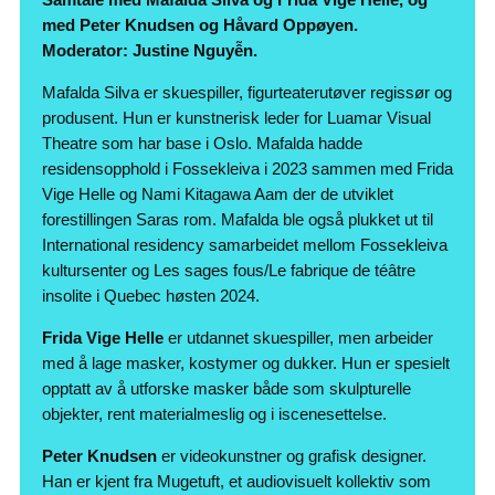
med Peter Knudsen og Håvard Oppøyen.
Moderator: Justine Nguyễn.
Mafalda Silva er skuespiller, figurteaterutøver regissør og
produsent. Hun er kunstnerisk leder for Luamar Visual
Theatre som har base i Oslo. Mafalda hadde
residensopphold i Fossekleiva i 2023 sammen med Frida
Vige Helle og Nami Kitagawa Aam der de utviklet
forestillingen Saras rom. Mafalda ble også plukket ut til
International residency samarbeidet mellom Fossekleiva
kultursenter og Les sages fous/Le fabrique de téâtre
insolite i Quebec høsten 2024.
Frida Vige Helle
er utdannet skuespiller, men arbeider
med å lage masker, kostymer og dukker. Hun er spesielt
opptatt av å utforske masker både som skulpturelle
objekter, rent materialmeslig og i iscenesettelse.
Peter Knudsen
er videokunstner og grafisk designer.
Han er kjent fra Mugetuft, et audiovisuelt kollektiv som