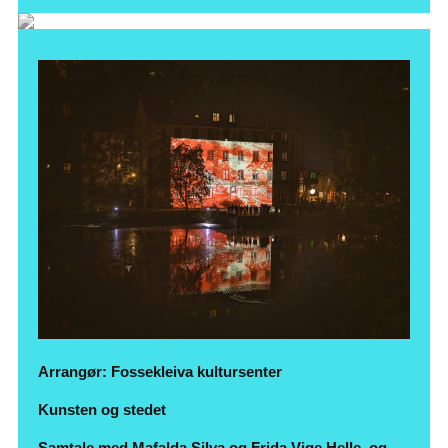
Arrangør: Fossekleiva kultursenter
Kunsten og stedet
Samtale med Mafalda Silva og Frida Vige Helle, og