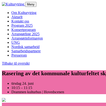
Skip
Meny
to
content
Om Kulturytring
Aktuelt
Kontakt oss
Program 2025
Konsertprogram
Arrangørliste 2025
Arrangørinformasjon
UNG
Nordisk samarbeid
Samarbeidspartnere
Presserom
Tilbake til oversikt
Rasering av det kommunale kulturfeltet skje
tirsdag 24. juni
10:15 – 11:15
Drammen kulturhus | Hovedscenen