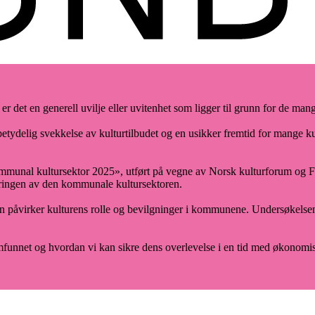
r er det en generell uvilje eller uvitenhet som ligger til grunn for de m
betydelig svekkelse av kulturtilbudet og en usikker fremtid for mange kul
mmunal kultursektor 2025», utført på vegne av Norsk kulturforum og Fa
ringen av den kommunale kultursektoren.
en påvirker kulturens rolle og bevilgninger i kommunene. Undersøkels
samfunnet og hvordan vi kan sikre dens overlevelse i en tid med økonomis