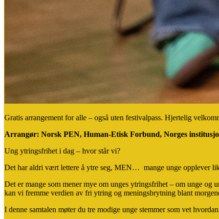
Gratis arrangement for alle – også uten festivalpass. Hjertelig velko
Arrangør: Norsk PEN, Human-Etisk Forbund, Norges institusjon
Ung ytringsfrihet i dag – hvor står vi?
Det har aldri vært lettere å ytre seg, MEN… mange unge opplever likeve
Det er mange som mener mye om unges ytringsfrihet – om unge og unge
kan vi fremme verdien av fri ytring og meningsbrytning blant morgenda
I denne samtalen møter du tre modige unge stemmer som vet hvordan