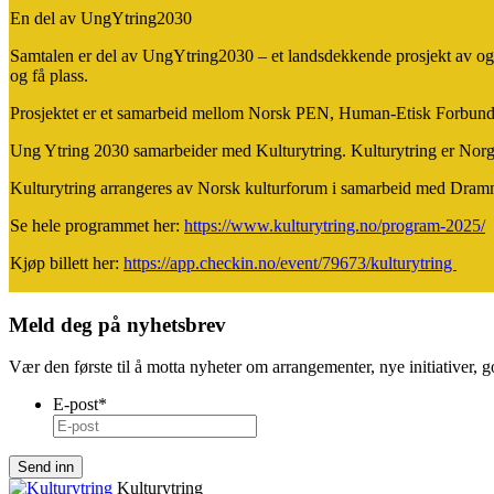
En del av UngYtring2030
Samtalen er del av UngYtring2030 – et landsdekkende prosjekt av og f
og få plass.
Prosjektet er et samarbeid mellom Norsk PEN, Human-Etisk Forbund, N
Ung Ytring 2030 samarbeider med Kulturytring. Kulturytring er Norges
Kulturytring arrangeres av Norsk kulturforum i samarbeid med D
Se hele programmet her:
https://www.kulturytring.no/program-2025/
Kjøp billett her:
https://app.checkin.no/event/79673/kulturytring
Meld deg på nyhetsbrev
Vær den første til å motta nyheter om arrangementer, nye initiativer, 
E-post
*
Kulturytring