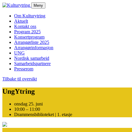
Skip
Meny
to
content
Om Kulturytring
Aktuelt
Kontakt oss
Program 2025
Konsertprogram
Arrangørliste 2025
Arrangørinformasjon
UNG
Nordisk samarbeid
Samarbeidspartnere
Presserom
Tilbake til oversikt
UngYtring
onsdag 25. juni
10:00 – 11:00
Drammensbiblioteket | 1. etasje