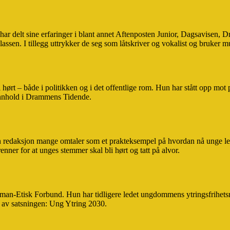
 har delt sine erfaringer i blant annet Aftenposten Junior, Dagsavisen, 
lassen. I tillegg uttrykker de seg som låtskriver og vokalist og bruker
t – både i politikken og i det offentlige rom. Hun har stått opp mot p
innhold i Drammens Tidende.
redaksjon mange omtaler som et prakteksempel på hvordan nå unge lese
er for at unges stemmer skal bli hørt og tatt på alvor.
Human-Etisk Forbund. Hun har tidligere ledet ungdommens ytringsfrihets
el av satsningen: Ung Ytring 2030.