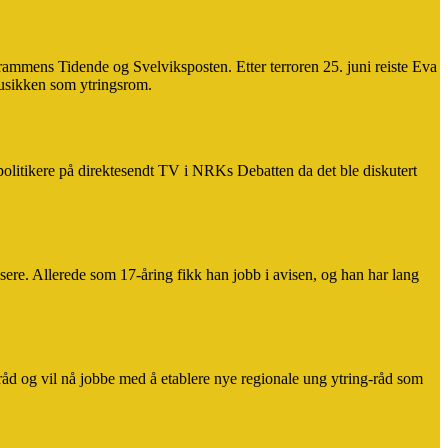
Drammens Tidende og Svelviksposten. Etter terroren 25. juni reiste Eva
 musikken som ytringsrom.
olitikere på direktesendt TV i NRKs Debatten da det ble diskutert
re. Allerede som 17-åring fikk han jobb i avisen, og han har lang
råd og vil nå jobbe med å etablere nye regionale ung ytring-råd som