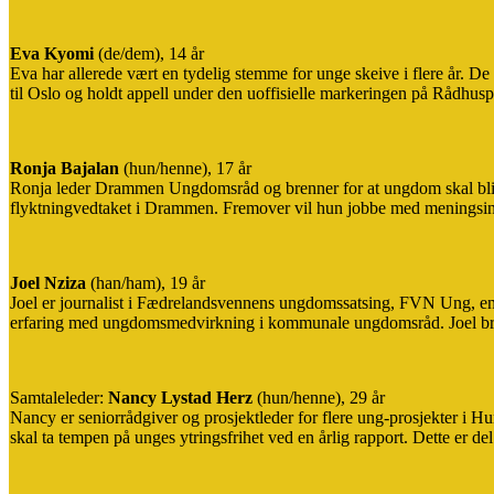
Eva Kyomi
(de/dem), 14 år
Eva har allerede vært en tydelig stemme for unge skeive i flere år. De
til Oslo og holdt appell under den uoffisielle markeringen på Rådhusp
Ronja Bajalan
(hun/henne), 17 år
Ronja leder Drammen Ungdomsråd og brenner for at ungdom skal bli hør
flyktningvedtaket i Drammen. Fremover vil hun jobbe med menings
Joel Nziza
(han/ham), 19 år
Joel er journalist i Fædrelandsvennens ungdomssatsing, FVN Ung, en 
erfaring med ungdomsmedvirkning i kommunale ungdomsråd. Joel brenn
Samtaleleder:
Nancy Lystad Herz
(hun/henne), 29 år
Nancy er seniorrådgiver og prosjektleder for flere ung-prosjekter i 
skal ta tempen på unges ytringsfrihet ved en årlig rapport. Dette er d