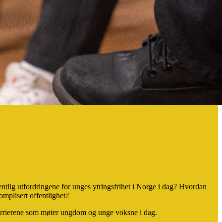
lig utfordringene for unges ytringsfrihet i Norge i dag? Hvordan
omplisert offentlighet?
barrierene som møter ungdom og unge voksne i dag.