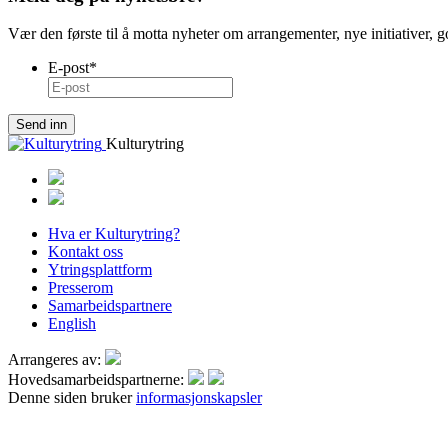
Vær den første til å motta nyheter om arrangementer, nye initiativer, 
E-post
*
Kulturytring
Hva er Kulturytring?
Kontakt oss
Ytringsplattform
Presserom
Samarbeidspartnere
English
Arrangeres av:
Hovedsamarbeidspartnerne:
Denne siden bruker
informasjonskapsler