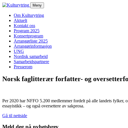
Skip
Meny
to
content
Om Kulturytring
Aktuelt
Kontakt oss
Program 2025
Konsertprogram
Arrangørliste 2025
Arrangørinformasjon
UNG
Nordisk samarbeid
Samarbeidspartnere
Presserom
Norsk faglitterær forfatter- og oversetterf
Per 2020 har
NFFO
5.200 medlemmer fordelt på alle landets fylker, og
essayistikk – og også oversettere av sakprosa.
Gå til nettside
Meld deg på nyhetsbrev