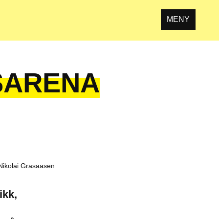
MENY
SARENA
Nikolai Grasaasen
ikk,