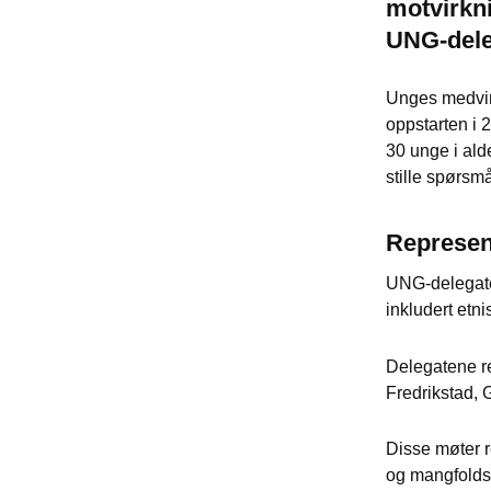
motvirkni
UNG-deleg
Unges medvirk
oppstarten i 
30 unge i alde
stille spørsmå
Represen
UNG-delegaten
inkludert etni
Delegatene r
Fredrikstad, 
Disse møter r
og mangfoldsp