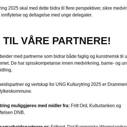
ing 2025 skal med dette bidra til flere perspektiver, sikre medvi
innflytelse og deltagelse med unge delegater.
 TIL VÅRE PARTNERE!
der med partnerne som bidrar både faglig og kunstnerisk til u
et. De har spisskompetanse innen medvirkning, barne- og u
idling.
idspartner og vertskap for UNG Kulturytring 2025 er Dramm
 fylkeskommune.
ring muliggjøres med midler fra:
Fritt Ord, Kulturtanken og
ftelsen DNB.
 samarbeidspartnere er:
Frifond, Det Europeiske Wergelandsen