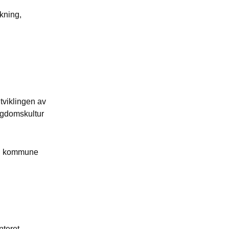
rkning,
tviklingen av
ngdomskultur
en kommune
teret,