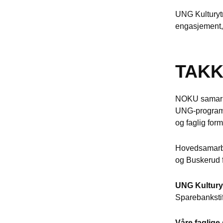
UNG Kulturytr
engasjement, 
TAKK
NOKU samarbei
UNG-programm
og faglig form
Hovedsamarbe
og Buskerud
UNG Kulturyt
Sparebanksti
Våre faglige