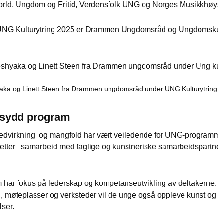
orld, Ungdom og Fritid, Verdensfolk UNG og Norges Musikkhøy
 UNG Kulturytring 2025 er Drammen Ungdomsråd og Ungdomsku
aka og Linett Steen fra Drammen ungdomsråd under UNG Kulturytri
sydd program
dvirkning, og mangfold har vært veiledende for UNG-programmet
setter i samarbeid med faglige og kunstneriske samarbeidspartne
 har fokus på lederskap og kompetanseutvikling av deltakerne.
g, møteplasser og verksteder vil de unge også oppleve kunst og
lser.