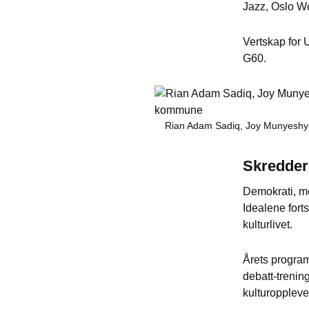
Jazz, Oslo W
Vertskap for
G60.
Rian Adam Sadiq, Joy Munyeshy
Skredder
Demokrati, me
Idealene fort
kulturlivet.
Årets program
debatt-trenin
kulturoppleve