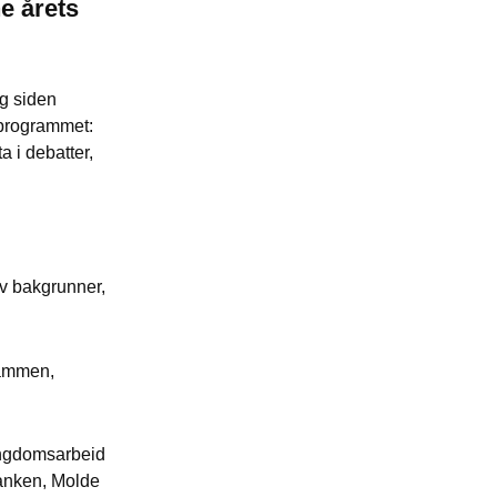
e årets
ng siden
alprogrammet:
a i debatter,
v bakgrunner,
rammen,
ungdomsarbeid
tanken, Molde