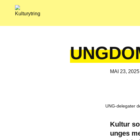
Skip
to
content
UNGDO
MAI 23, 2025
UNG-delegater de
Kultur so
unges med