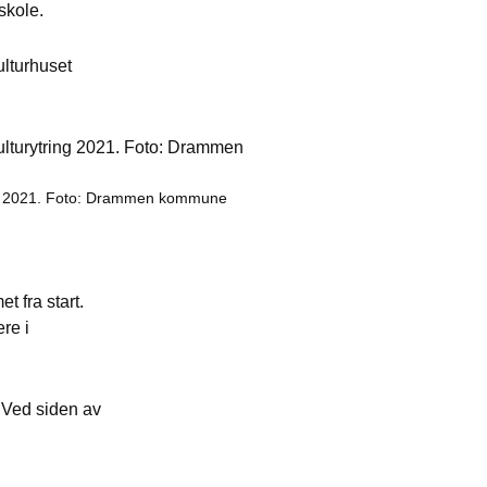
skole.
lturhuset
ng 2021. Foto: Drammen kommune
 fra start.
re i
 Ved siden av