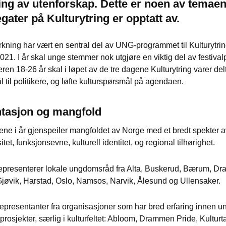
ng av utenforskap. Dette er noen av temaen
ater på Kulturytring er opptatt av.
ning har vært en sentral del av UNG-programmet til Kulturytri
2021. I år skal unge stemmer nok utgjøre en viktig del av festiv
ren 18-26 år skal i løpet av de tre dagene Kulturytring varer delt
l til politikere, og løfte kulturspørsmål på agendaen.
tasjon og mangfold
e i år gjenspeiler mangfoldet av Norge med et bredt spekter a
sitet, funksjonsevne, kulturell identitet, og regional tilhørighet.
epresenterer lokale ungdomsråd fra Alta, Buskerud, Bærum, D
Gjøvik, Harstad, Oslo, Namsos, Narvik, Ålesund og Ullensaker.
epresentanter fra organisasjoner som har bred erfaring innen 
rosjekter, særlig i kulturfeltet: Abloom, Drammen Pride, Kultur