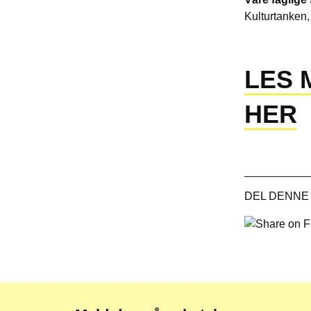
Kulturtanken
LES 
HER
DEL DENNE
Share
on
Facebook