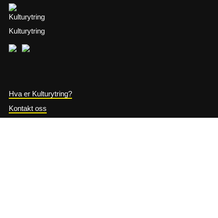
Kulturytring
Hva er Kulturytring?
Kontakt oss
Ytringsplattform
Presserom
Samarbeidspartnere
English
Arrangeres av:
Hovedsamarbeidspartnerne: