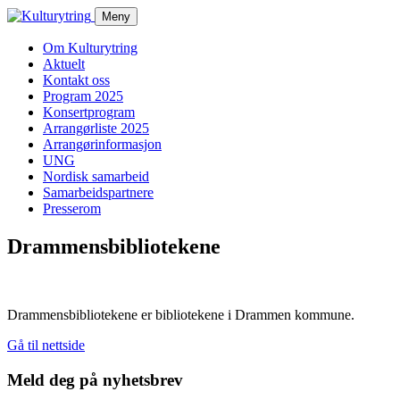
Skip
Meny
to
content
Om Kulturytring
Aktuelt
Kontakt oss
Program 2025
Konsertprogram
Arrangørliste 2025
Arrangørinformasjon
UNG
Nordisk samarbeid
Samarbeidspartnere
Presserom
Drammensbibliotekene
Drammensbibliotekene er bibliotekene i Drammen kommune.
Gå til nettside
Meld deg på nyhetsbrev