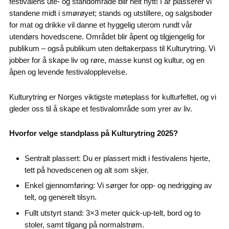
festivalens ute- og standområde blir helt nytt! I år plasserer vi
standene midt i smørøyet; stands og utstillere, og salgsboder
for mat og drikke vil danne et hyggelig uterom rundt vår
utendørs hovedscene. Området blir åpent og tilgjengelig for
publikum – også publikum uten deltakerpass til Kulturytring. Vi
jobber for å skape liv og røre, masse kunst og kultur, og en
åpen og levende festivalopplevelse.
Kulturytring er Norges viktigste møteplass for kulturfeltet, og vi
gleder oss til å skape et festivalområde som yrer av liv.
Hvorfor velge standplass på Kulturytring 2025?
Sentralt plassert: Du er plassert midt i festivalens hjerte,
tett på hovedscenen og alt som skjer.
Enkel gjennomføring: Vi sørger for opp- og nedrigging av
telt, og generelt tilsyn.
Fullt utstyrt stand: 3×3 meter quick-up-telt, bord og to
stoler, samt tilgang på normalstrøm.