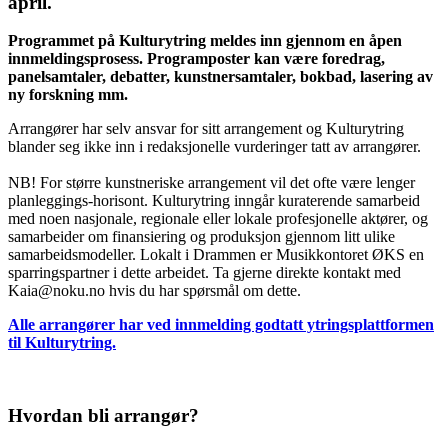
april
.
Programmet på Kulturytring meldes inn gjennom en åpen
innmeldingsprosess. Programposter kan være foredrag,
panelsamtaler, debatter, kunstnersamtaler, bokbad, lasering av
ny forskning mm.
Arrangører har selv ansvar for sitt arrangement og Kulturytring
blander seg ikke inn i redaksjonelle vurderinger tatt av arrangører.
NB! For større kunstneriske arrangement vil det ofte være lenger
planleggings-horisont. Kulturytring inngår kuraterende samarbeid
med noen nasjonale, regionale eller lokale profesjonelle aktører, og
samarbeider om finansiering og produksjon gjennom litt ulike
samarbeidsmodeller. Lokalt i Drammen er Musikkontoret ØKS en
sparringspartner i dette arbeidet. Ta gjerne direkte kontakt med
Kaia@noku.no hvis du har spørsmål om dette.
Alle arrangører har ved innmelding godtatt ytringsplattformen
til Kulturytring.
Hvordan bli arrangør?