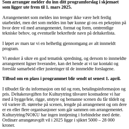
Som arrangør melder du inn ditt programforslag i skjemaet
som ligger ute frem til 1. mars 2025.
Arrangementet som meldes inn trenger ikke være helt ferdig
utarbeidet, men det som meldes inn bør kunne gi oss en pekepinn på
hvor dere vil med arrangementet, format og form, omtrentlige
tekniske behov, og eventuelle bekreftede navn på deltakerlista.
I løpet av mars tar vi en helhetlig gjennomgang av alt innmeldt
program.
Vi ønsker å sikre en god tematisk spredning, og dersom to innmeldte
arrangement ligner hverandre, kan det hende at vi tar kontakt og
foreslår samarbeid eller justeringer til de innmeldte forslagene.
Tilbud om en plass i programmet blir sendt ut senest 1. april.
I tilbudet får du informasjon om tid og rom, betalingsinformasjon og
pris. Deltakeravgiften for Kulturytring tilsvarer kostnadene vi har
med å bygge/leie, rigge, utstyre og bemanne scenen du får tildelt og
vil variere ift. størrelse på scenen, lengde på arrangement og om dere
er en eller flere organisasjoner som går sammen om arrangementet.
Kulturytring/NOKU har ingen inntjening i forbindelse med dette.
Ordinær arrangøravgift vil i 2025 ligge i sjiktet 5000 – 28 000
kroner.