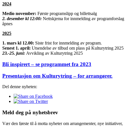
2024
Medio november:
Første programslipp og billettsalg
2. desember kl 12:00:
Nettskjema for innmelding av programforslag
åpnes
2025
1. mars kl 12.00:
Siste frist for innmelding av program.
Senest 1. april:
Utsendelse av tilbud om plass på Kulturytring 2025
23.-25. juni:
Avvikling av Kulturytring 2025
Bli inspirert – se programmet fra 2023
Presentasjon om Kulturytring – for arrangører.
Del denne nyheten:
Share
on
Share
Facebook
on
Twitter
Meld deg på nyhetsbrev
Vær den første til å motta nyheter om arrangementer, nye initiativer,