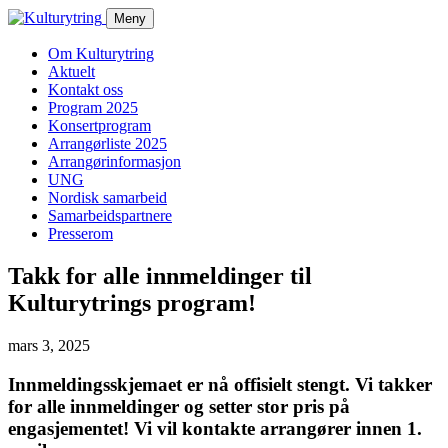
Skip
Meny
to
content
Om Kulturytring
Aktuelt
Kontakt oss
Program 2025
Konsertprogram
Arrangørliste 2025
Arrangørinformasjon
UNG
Nordisk samarbeid
Samarbeidspartnere
Presserom
Takk for alle innmeldinger til
Kulturytrings program!
mars 3, 2025
Innmeldingsskjemaet er nå offisielt stengt.
Vi takker
for alle innmeldinger og setter stor pris på
engasjementet! Vi vil kontakte arrangører innen
1.