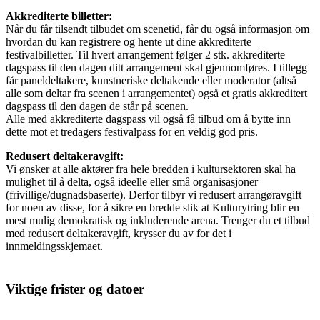
Akkrediterte billetter:
Når du får tilsendt tilbudet om scenetid, får du også informasjon om
hvordan du kan registrere og hente ut dine akkrediterte
festivalbilletter. Til hvert arrangement følger 2 stk. akkrediterte
dagspass til den dagen ditt arrangement skal gjennomføres. I tillegg
får paneldeltakere, kunstneriske deltakende eller moderator (altså
alle som deltar fra scenen i arrangementet) også et gratis akkreditert
dagspass til den dagen de står på scenen.
Alle med akkrediterte dagspass vil også få tilbud om å bytte inn
dette mot et tredagers festivalpass for en veldig god pris.
Redusert deltakeravgift:
Vi ønsker at alle aktører fra hele bredden i kultursektoren skal ha
mulighet til å delta, også ideelle eller små organisasjoner
(frivillige/dugnadsbaserte). Derfor tilbyr vi redusert arrangøravgift
for noen av disse, for å sikre en bredde slik at Kulturytring blir en
mest mulig demokratisk og inkluderende arena. Trenger du et tilbud
med redusert deltakeravgift, krysser du av for det i
innmeldingsskjemaet.
Viktige frister og datoer